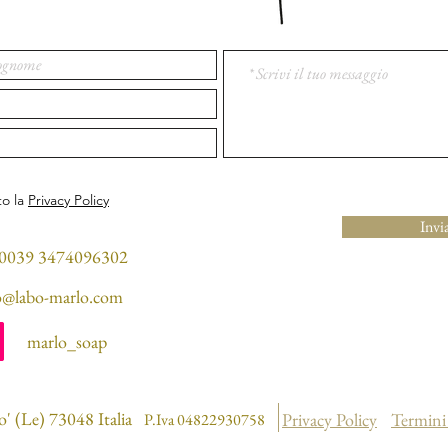
to la
Privacy Policy
Invi
: 0039 3474096302
o@labo-marlo.com
marlo_soap
o' (Le) 73048 Italia
Privacy Policy
Termini
P
.Iva 04822930758