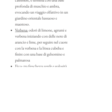
cashmere, e termina con una base
profonda di muschio e ambra,
evocando un viaggio olfattivo in un
giardino orientale lussuoso e
maestoso.
Verbena:
odori di limone, agrumi e
verbena iniziando con delle note di
arancio e lime, per seguire nel cuore
con la verbena e la litsea cubeba e
finire con una base di gelsomino e
palmarosa
Fico:
tra freschezza verde e golosità,
questo profumo si apre con
un'armonia fruttata e verde,
rivelando poi un autentico cuore di
fico, che infine poggia su una base
confortevole di fava tonka e accordo
ambrato.
Palude del Capitano:
essenza