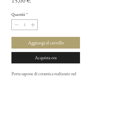
Prezzo
15,00 €
Quantità
*
Aggiungi al carrello
Acquista ora
Porta sapone di ceramica realizzato nel
Salento (regione Puglia, Italia) per
Marlo.
Perfettamento adatto ai saponi
artigianali.
Dimensioni: